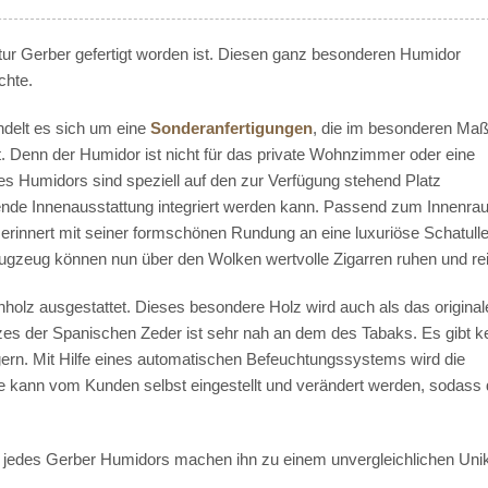
ktur Gerber gefertigt worden ist. Diesen ganz besonderen Humidor
chte.
delt es sich um eine
Sonderanfertigungen
, die im besonderen Maß
t.
Denn der Humidor ist nicht für das private Wohnzimmer oder eine
s Humidors sind speziell auf den zur Verfügung stehend Platz
ende Innenausstattung integriert werden kann. Passend zum Innenrau
rinnert mit seiner formschönen Rundung an eine luxuriöse Schatulle
lugzeug können nun über den Wolken wertvolle Zigarren ruhen und rei
olz ausgestattet. Dieses besondere Holz wird auch als das original
s der Spanischen Zeder ist sehr nah an dem des Tabaks. Es gibt k
gern. Mit Hilfe eines automatischen Befeuchtungssystems wird die
e kann vom Kunden selbst eingestellt und verändert werden, sodass 
ät jedes Gerber Humidors machen ihn zu einem unvergleichlichen Unik