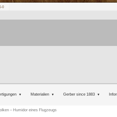
6-0
rtigungen
Materialien
Gerber since 1883
Info
olken – Humidor eines Flugzeugs