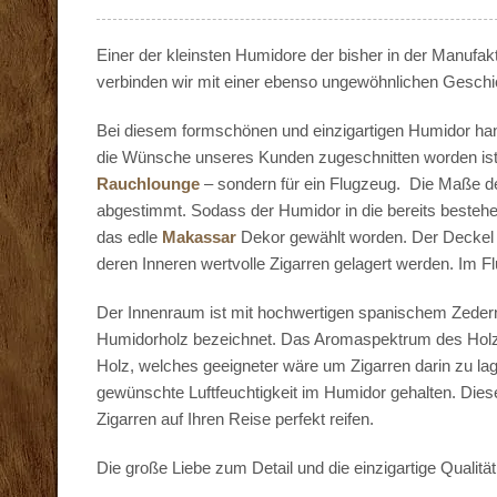
Einer der kleinsten Humidore der bisher in der Manufa
verbinden wir mit einer ebenso ungewöhnlichen Geschi
Bei diesem formschönen und einzigartigen Humidor han
die Wünsche unseres Kunden zugeschnitten worden is
Rauchlounge
– sondern für ein Flugzeug. Die Maße de
abgestimmt. Sodass der Humidor in die bereits besteh
das edle
Makassar
Dekor gewählt worden. Der Deckel e
deren Inneren wertvolle Zigarren gelagert werden. Im F
Der Innenraum ist mit hochwertigen spanischem Zedernh
Humidorholz bezeichnet.
Das Aromaspektrum des Holze
Holz, welches geeigneter wäre um Zigarren darin zu la
gewünschte Luftfeuchtigkeit im Humidor gehalten. Dies
Zigarren auf Ihren Reise perfekt reifen.
Die große Liebe zum Detail und die einzigartige Qualit