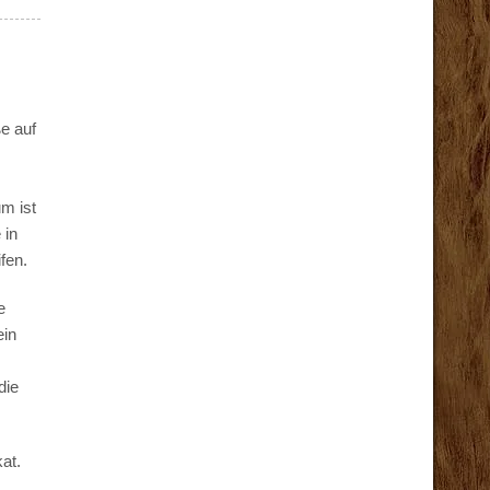
e auf
m ist
 in
fen.
e
ein
die
at.