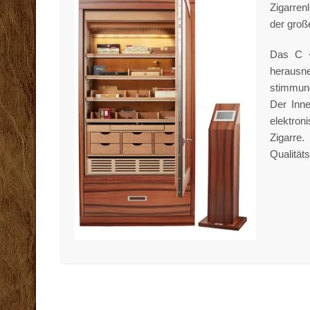
Zigarren
der groß
Das C ·
herausne
stimmung
Der Inne
elektron
Zigarre
Qualität