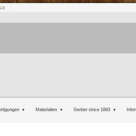
6-0
rtigungen
Materialien
Gerber since 1883
Info