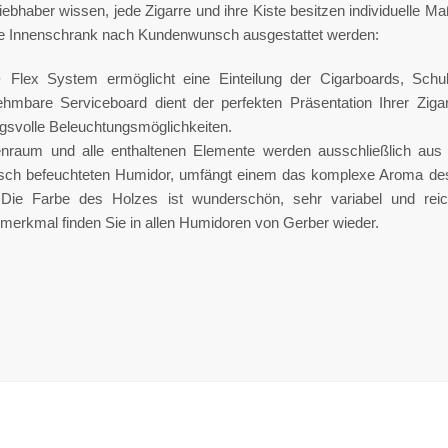
liebhaber wissen, jede Zigarre und ihre Kiste besitzen individuelle
e Innenschrank nach Kundenwunsch ausgestattet werden:
 Flex System ermöglicht eine Einteilung der Cigarboards, Schu
hmbare Serviceboard dient der perfekten Präsentation Ihrer Zig
svolle Beleuchtungsmöglichkeiten.
nraum und alle enthaltenen Elemente werden ausschließlich aus
isch befeuchteten Humidor, umfängt einem das komplexe Aroma des 
. Die Farbe des Holzes ist wunderschön, sehr variabel und rei
smerkmal finden Sie in allen Humidoren von Gerber wieder.