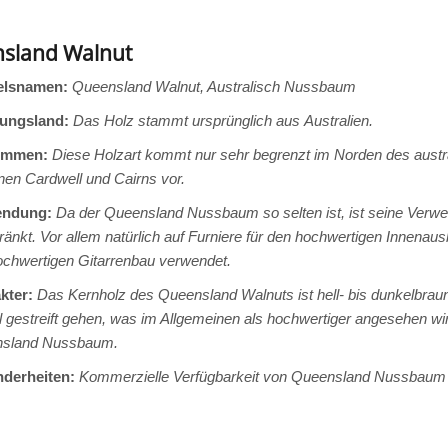
sland Walnut
elsnamen:
Queensland Walnut, Australisch Nussbaum
ungsland:
Das Holz stammt ursprünglich aus Australien.
ommen:
Diese Holzart kommt nur sehr begrenzt im Norden des aus
nen Cardwell und Cairns vor.
endung:
Da der Queensland Nussbaum so selten ist, ist seine Verwe
änkt. Vor allem natürlich auf Furniere für den hochwertigen Innenau
ochwertigen Gitarrenbau verwendet.
kter:
Das Kernholz des Queensland Walnuts ist hell- bis dunkelbraun, 
 gestreift gehen, was im Allgemeinen als hochwertiger angesehen wird
sland Nussbaum.
derheiten:
Kommerzielle Verfügbarkeit von Queensland Nussbaum Ho