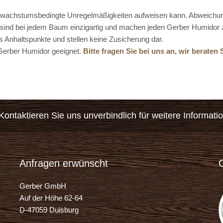
nd wachstumsbedingte Unregelmäßigkeiten aufweisen kann. Abweichung
 sind bei jedem Baum einzigartig und machen jeden Gerber Humidor 
s Anhaltspunkte und stellen keine Zusicherung dar.
n Gerber Humidor geeignet.
Bitte fragen Sie bei uns an, wir beraten 
ontaktieren Sie uns unverbindlich für weitere Informati
Anfragen erwünscht
Gerber GmbH
Auf der Höhe 62-64
D-47059 Duisburg