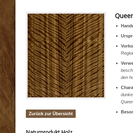
Queen
Hand
Urspr
Vork
Regio
Verw
beschr
den h
Chara
dunkel
Queen
Beson
Zurück zur Übersicht
Naturprodukt Holz