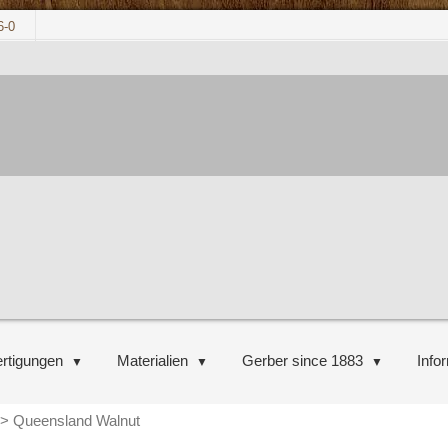
6-0
rtigungen
Materialien
Gerber since 1883
Info
>
Queensland Walnut